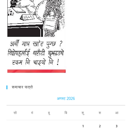
समाचार पात्रो
अगस्ट 2026
सो
मं
बु
बि
शु
श
आ
1
2
3