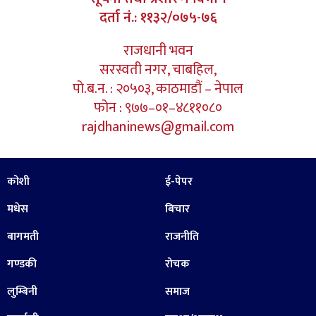
दर्ता नं.: ११३२/०७५-७६
राजधानी भवन
सरस्वती नगर, चाबहिल,
पो.ब.न. : २०५०३, काठमाडौं – नेपाल
फोन : ९७७–०१–४८११०८०
rajdhaninews@gmail.com
कोशी
ई-पेपर
मधेस
बिचार
बागमती
राजनीति
गण्डकी
रोचक
लुम्बिनी
समाज