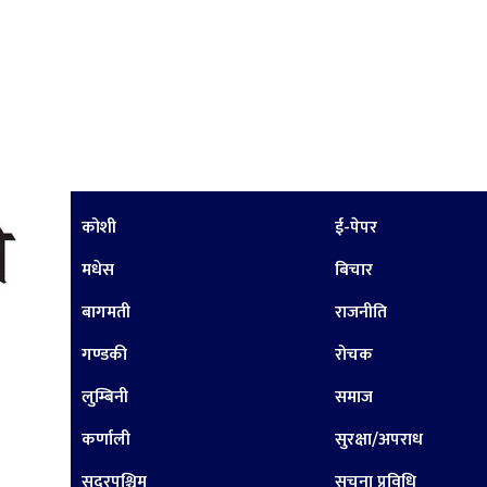
कोशी
ई-पेपर
मधेस
बिचार
बागमती
राजनीति
गण्डकी
रोचक
लुम्बिनी
समाज
कर्णाली
सुरक्षा/अपराध
सुदूरपश्चिम
सूचना प्रविधि