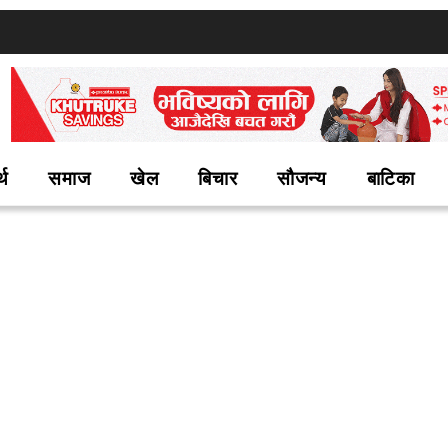
्थ
समाज
खेल
बिचार
सौजन्य
बाटिका