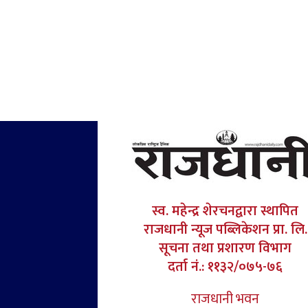
स्व. महेन्द्र शेरचनद्वारा स्थापित
राजधानी न्यूज पब्लिकेशन प्रा. लि.
सूचना तथा प्रशारण विभाग
दर्ता नं.: ११३२/०७५-७६
राजधानी भवन