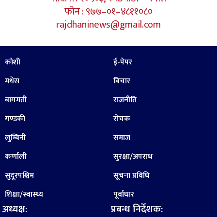
फोन : ९७७–०१–४८११०८०
rajdhaninews@gmail.com
कोशी
ई-पेपर
मधेस
बिचार
बागमती
राजनीति
गण्डकी
रोचक
लुम्बिनी
समाज
कर्णाली
सुरक्षा/अपराध
सुदूरपश्चिम
सूचना प्रविधि
शिक्षा/स्वास्थ्य
पूर्वाधार
अध्यक्ष:
प्रबन्ध निर्देशक: