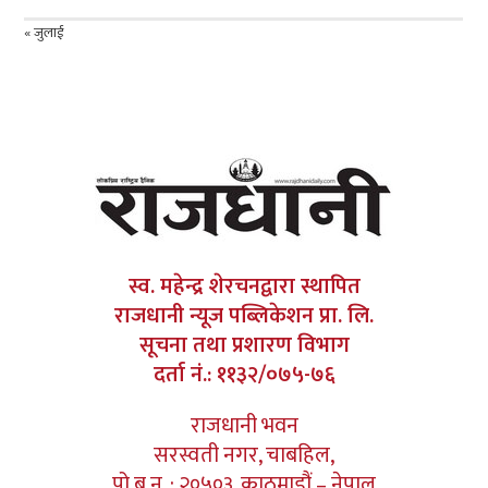
« जुलाई
स्व. महेन्द्र शेरचनद्वारा स्थापित
राजधानी न्यूज पब्लिकेशन प्रा. लि.
सूचना तथा प्रशारण विभाग
दर्ता नं.: ११३२/०७५-७६
राजधानी भवन
सरस्वती नगर, चाबहिल,
पो.ब.न. : २०५०३, काठमाडौं – नेपाल