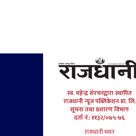
स्व. महेन्द्र शेरचनद्वारा स्थापित
राजधानी न्यूज पब्लिकेशन प्रा. लि.
सूचना तथा प्रशारण विभाग
दर्ता नं.: ११३२/०७५-७६
राजधानी भवन