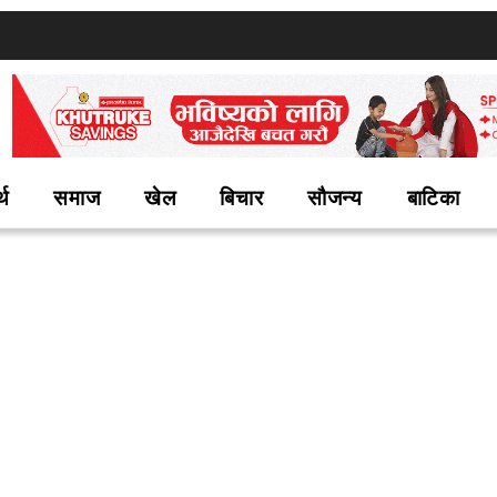
्थ
समाज
खेल
बिचार
सौजन्य
बाटिका