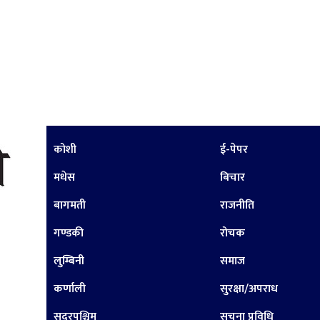
कोशी
ई-पेपर
मधेस
बिचार
बागमती
राजनीति
गण्डकी
रोचक
लुम्बिनी
समाज
कर्णाली
सुरक्षा/अपराध
सुदूरपश्चिम
सूचना प्रविधि