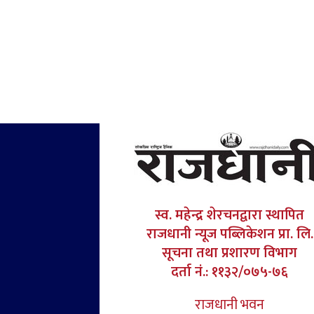
स्व. महेन्द्र शेरचनद्वारा स्थापित
राजधानी न्यूज पब्लिकेशन प्रा. लि.
सूचना तथा प्रशारण विभाग
दर्ता नं.: ११३२/०७५-७६
राजधानी भवन