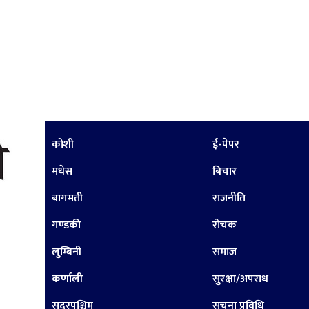
कोशी
ई-पेपर
मधेस
बिचार
बागमती
राजनीति
गण्डकी
रोचक
लुम्बिनी
समाज
कर्णाली
सुरक्षा/अपराध
सुदूरपश्चिम
सूचना प्रविधि