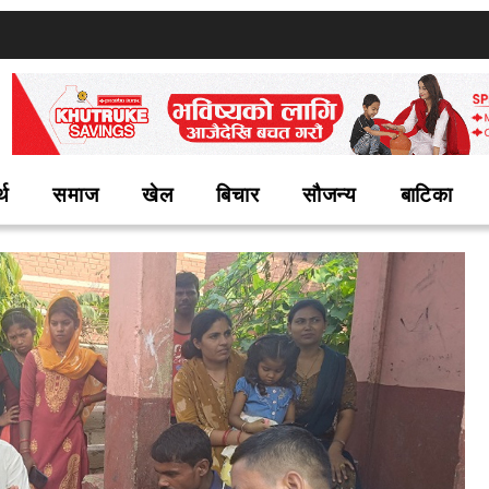
्थ
समाज
खेल
बिचार
सौजन्य
बाटिका