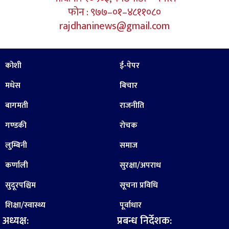
फोन : ९७७–०१–४८११०८०
rajdhaninews@gmail.com
कोशी
ई-पेपर
मधेस
बिचार
बागमती
राजनीति
गण्डकी
रोचक
लुम्बिनी
समाज
कर्णाली
सुरक्षा/अपराध
सुदूरपश्चिम
सूचना प्रविधि
शिक्षा/स्वास्थ्य
पूर्वाधार
अध्यक्ष:
प्रबन्ध निर्देशक: