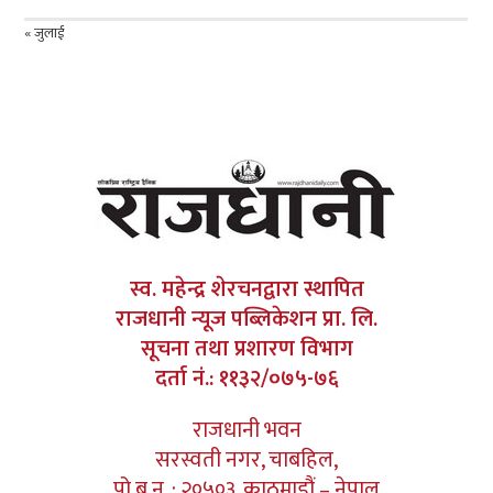
« जुलाई
स्व. महेन्द्र शेरचनद्वारा स्थापित
राजधानी न्यूज पब्लिकेशन प्रा. लि.
सूचना तथा प्रशारण विभाग
दर्ता नं.: ११३२/०७५-७६
राजधानी भवन
सरस्वती नगर, चाबहिल,
पो.ब.न. : २०५०३, काठमाडौं – नेपाल