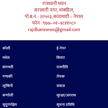
राजधानी भवन
सरस्वती नगर, चाबहिल,
पो.ब.न. : २०५०३, काठमाडौं – नेपाल
फोन : ९७७–०१–४८११०८०
rajdhaninews@gmail.com
कोशी
ई-पेपर
मधेस
बिचार
बागमती
राजनीति
गण्डकी
रोचक
लुम्बिनी
समाज
कर्णाली
सुरक्षा/अपराध
सुदूरपश्चिम
सूचना प्रविधि