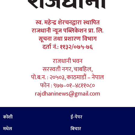
स्व. महेन्द्र शेरचनद्वारा स्थापित
राजधानी न्यूज पब्लिकेशन प्रा. लि.
सूचना तथा प्रशारण विभाग
दर्ता नं.: ११३२/०७५-७६
राजधानी भवन
सरस्वती नगर, चाबहिल,
पो.ब.न. : २०५०३, काठमाडौं – नेपाल
फोन : ९७७–०१–४८११०८०
rajdhaninews@gmail.com
कोशी
ई-पेपर
मधेस
बिचार