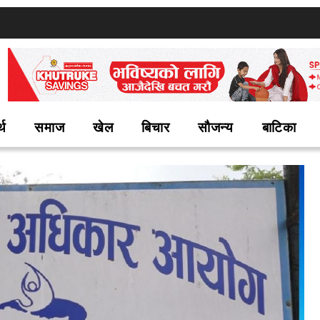
्थ
समाज
खेल
बिचार
सौजन्य
बाटिका