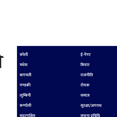
कोशी
ई-पेपर
मधेस
बिचार
बागमती
राजनीति
गण्डकी
रोचक
लुम्बिनी
समाज
कर्णाली
सुरक्षा/अपराध
सुदूरपश्चिम
सूचना प्रविधि