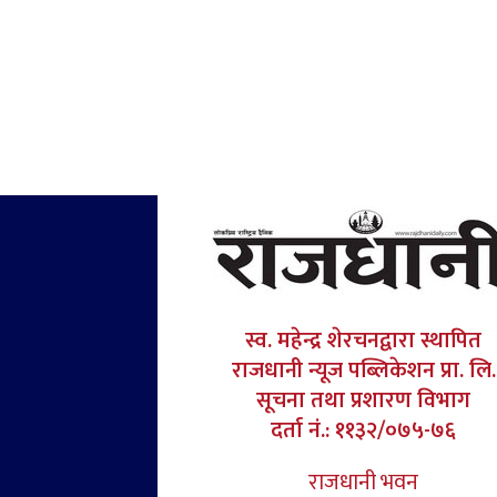
स्व. महेन्द्र शेरचनद्वारा स्थापित
राजधानी न्यूज पब्लिकेशन प्रा. लि.
सूचना तथा प्रशारण विभाग
दर्ता नं.: ११३२/०७५-७६
राजधानी भवन