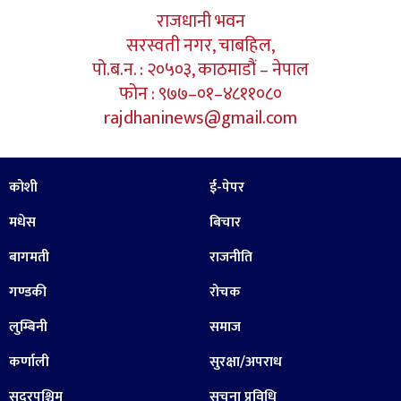
राजधानी भवन
सरस्वती नगर, चाबहिल,
पो.ब.न. : २०५०३, काठमाडौं – नेपाल
फोन : ९७७–०१–४८११०८०
rajdhaninews@gmail.com
कोशी
ई-पेपर
मधेस
बिचार
बागमती
राजनीति
गण्डकी
रोचक
लुम्बिनी
समाज
कर्णाली
सुरक्षा/अपराध
सुदूरपश्चिम
सूचना प्रविधि