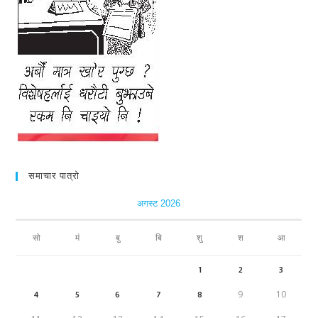
समाचार पात्रो
अगस्ट 2026
सो
मं
बु
बि
शु
श
आ
1
2
3
4
5
6
7
8
9
10