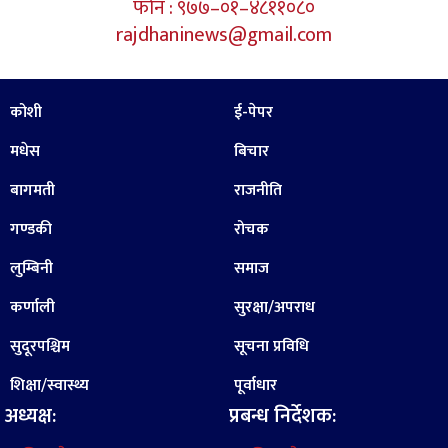
फोन : ९७७–०१–४८११०८०
rajdhaninews@gmail.com
कोशी
ई-पेपर
मधेस
बिचार
बागमती
राजनीति
गण्डकी
रोचक
लुम्बिनी
समाज
कर्णाली
सुरक्षा/अपराध
सुदूरपश्चिम
सूचना प्रविधि
शिक्षा/स्वास्थ्य
पूर्वाधार
अध्यक्ष:
प्रबन्ध निर्देशक: