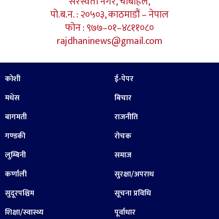
सरस्वती नगर, चाबहिल,
पो.ब.न. : २०५०३, काठमाडौं – नेपाल
फोन : ९७७–०१–४८११०८०
rajdhaninews@gmail.com
कोशी
ई-पेपर
मधेस
बिचार
बागमती
राजनीति
गण्डकी
रोचक
लुम्बिनी
समाज
कर्णाली
सुरक्षा/अपराध
सुदूरपश्चिम
सूचना प्रविधि
शिक्षा/स्वास्थ्य
पूर्वाधार