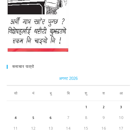
समाचार पात्रो
अगस्ट 2026
सो
मं
बु
बि
शु
श
आ
1
2
3
4
5
6
7
8
9
10
11
12
13
14
15
16
17