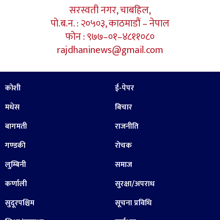
सरस्वती नगर, चाबहिल,
पो.ब.न. : २०५०३, काठमाडौं – नेपाल
फोन : ९७७–०१–४८११०८०
rajdhaninews@gmail.com
कोशी
ई-पेपर
मधेस
बिचार
बागमती
राजनीति
गण्डकी
रोचक
लुम्बिनी
समाज
कर्णाली
सुरक्षा/अपराध
सुदूरपश्चिम
सूचना प्रविधि