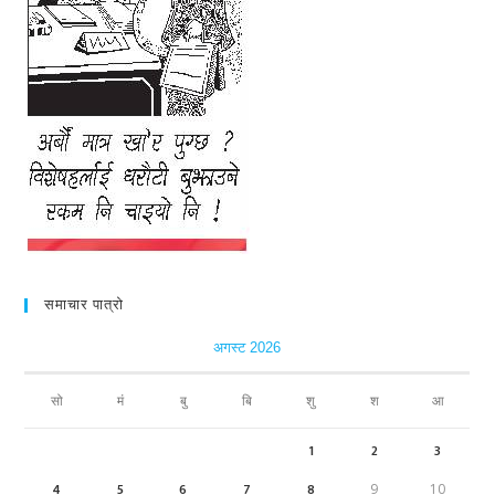
समाचार पात्रो
अगस्ट 2026
सो
मं
बु
बि
शु
श
आ
1
2
3
4
5
6
7
8
9
10