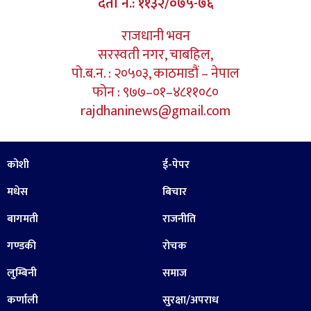
दर्ता नं.: ११३२/०७५-७६
राजधानी भवन
सरस्वती नगर, चाबहिल,
पो.ब.न. : २०५०३, काठमाडौं – नेपाल
फोन : ९७७–०१–४८११०८०
rajdhaninews@gmail.com
कोशी
ई-पेपर
मधेस
बिचार
बागमती
राजनीति
गण्डकी
रोचक
लुम्बिनी
समाज
कर्णाली
सुरक्षा/अपराध