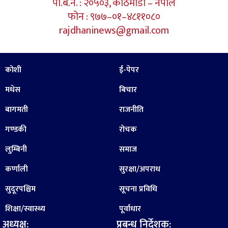
पो.ब.न. : २०५०३, काठमाडौं – नेपाल
फोन : ९७७–०१–४८११०८०
rajdhaninews@gmail.com
कोशी
ई-पेपर
मधेस
बिचार
बागमती
राजनीति
गण्डकी
रोचक
लुम्बिनी
समाज
कर्णाली
सुरक्षा/अपराध
सुदूरपश्चिम
सूचना प्रविधि
शिक्षा/स्वास्थ्य
पूर्वाधार
अध्यक्ष:
प्रबन्ध निर्देशक: