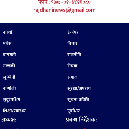
फोन : ९७७–०१–४८११०८०
rajdhaninews@gmail.com
कोशी
ई-पेपर
मधेस
बिचार
बागमती
राजनीति
गण्डकी
रोचक
लुम्बिनी
समाज
कर्णाली
सुरक्षा/अपराध
सुदूरपश्चिम
सूचना प्रविधि
शिक्षा/स्वास्थ्य
पूर्वाधार
अध्यक्ष:
प्रबन्ध निर्देशक: