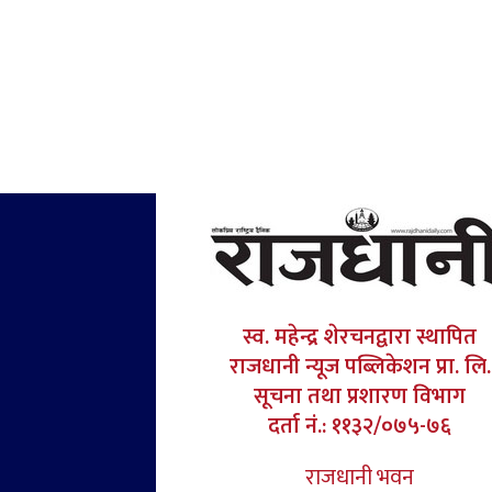
स्व. महेन्द्र शेरचनद्वारा स्थापित
राजधानी न्यूज पब्लिकेशन प्रा. लि.
सूचना तथा प्रशारण विभाग
दर्ता नं.: ११३२/०७५-७६
राजधानी भवन