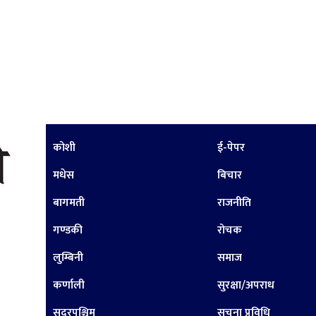
कोशी
ई-पेपर
मधेस
बिचार
बागमती
राजनीति
गण्डकी
रोचक
लुम्बिनी
समाज
कर्णाली
सुरक्षा/अपराध
सुदूरपश्चिम
सूचना प्रविधि