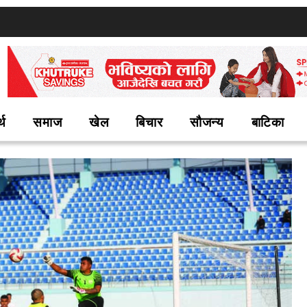
्थ
समाज
खेल
बिचार
सौजन्य
बाटिका