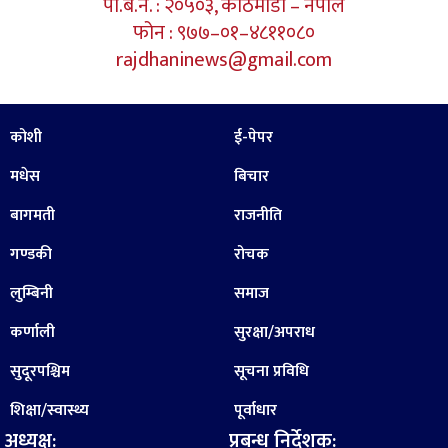
पो.ब.न. : २०५०३, काठमाडौं – नेपाल
फोन : ९७७–०१–४८११०८०
rajdhaninews@gmail.com
कोशी
ई-पेपर
मधेस
बिचार
बागमती
राजनीति
गण्डकी
रोचक
लुम्बिनी
समाज
कर्णाली
सुरक्षा/अपराध
सुदूरपश्चिम
सूचना प्रविधि
शिक्षा/स्वास्थ्य
पूर्वाधार
अध्यक्ष:
प्रबन्ध निर्देशक: