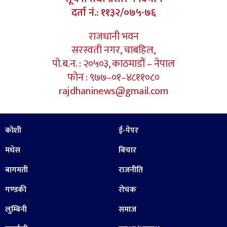
दर्ता नं.: ११३२/०७५-७६
राजधानी भवन
सरस्वती नगर, चाबहिल,
पो.ब.न. : २०५०३, काठमाडौं – नेपाल
फोन : ९७७–०१–४८११०८०
rajdhaninews@gmail.com
कोशी
ई-पेपर
मधेस
बिचार
बागमती
राजनीति
गण्डकी
रोचक
लुम्बिनी
समाज