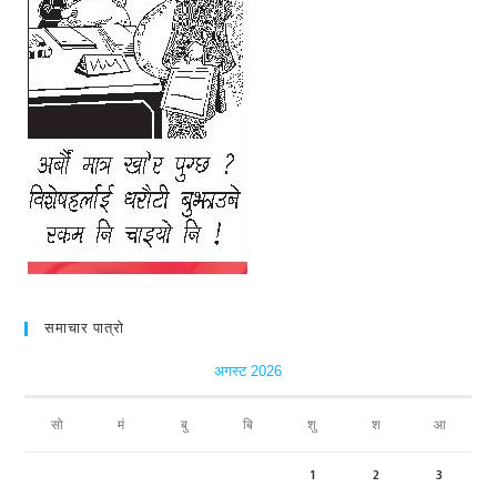
समाचार पात्रो
अगस्ट 2026
सो
मं
बु
बि
शु
श
आ
1
2
3