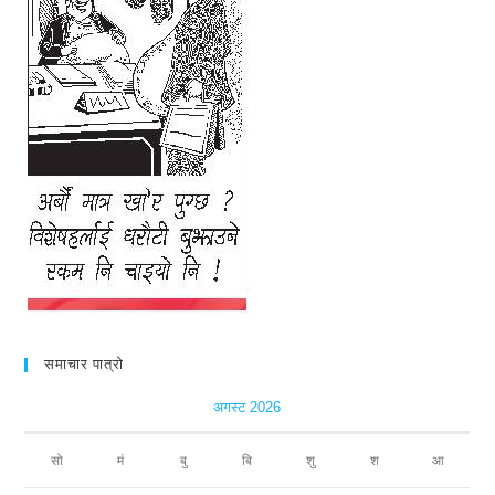
समाचार पात्रो
अगस्ट 2026
सो
मं
बु
बि
शु
श
आ