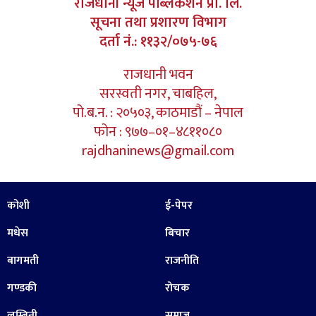
राजधानी न्यूज पब्लिकेशन प्रा. लि.
सूचना तथा प्रशारण विभाग
दर्ता नं.: ११३२/०७५-७६
राजधानी भवन
सरस्वती नगर, चाबहिल,
पो.ब.न. : २०५०३, काठमाडौं – नेपाल
फोन : ९७७–०१–४८११०८०
rajdhaninews@gmail.com
कोशी
ई-पेपर
मधेस
बिचार
बागमती
राजनीति
गण्डकी
रोचक
लुम्बिनी
समाज