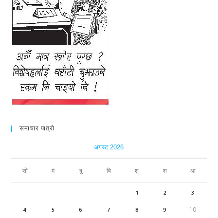
समाचार पात्रो
अगस्ट 2026
सो
मं
बु
बि
शु
श
आ
1
2
3
4
5
6
7
8
9
10