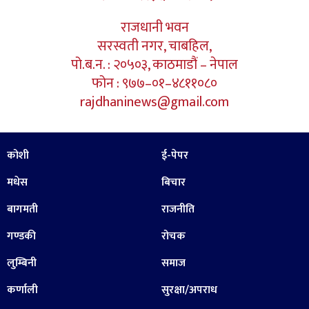
राजधानी भवन
सरस्वती नगर, चाबहिल,
पो.ब.न. : २०५०३, काठमाडौं – नेपाल
फोन : ९७७–०१–४८११०८०
rajdhaninews@gmail.com
कोशी
ई-पेपर
मधेस
बिचार
बागमती
राजनीति
गण्डकी
रोचक
लुम्बिनी
समाज
कर्णाली
सुरक्षा/अपराध