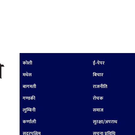
कोशी
ई-पेपर
मधेस
बिचार
बागमती
राजनीति
गण्डकी
रोचक
लुम्बिनी
समाज
कर्णाली
सुरक्षा/अपराध
सुदूरपश्चिम
सूचना प्रविधि