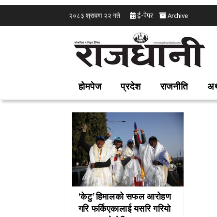
ई-पेपर
Archive
२०८३ श्रावण २२ गते
होमपेज
प्रदेश
राजनीति
अर
‘केटु’ हिमालको सफल आरोहण
गरि फर्किएकालाई यसरि गरियो