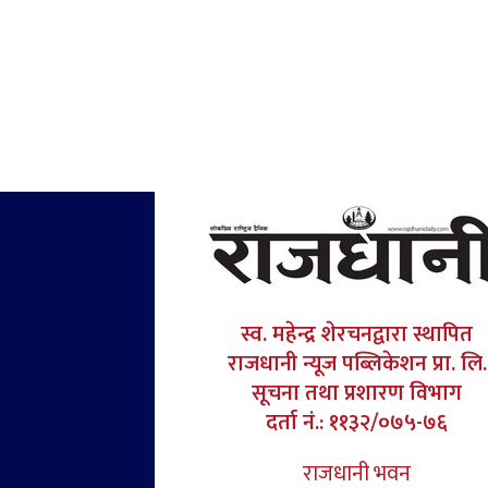
स्व. महेन्द्र शेरचनद्वारा स्थापित
राजधानी न्यूज पब्लिकेशन प्रा. लि.
सूचना तथा प्रशारण विभाग
दर्ता नं.: ११३२/०७५-७६
राजधानी भवन