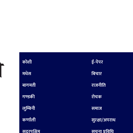
कोशी
ई-पेपर
मधेस
बिचार
बागमती
राजनीति
गण्डकी
रोचक
लुम्बिनी
समाज
कर्णाली
सुरक्षा/अपराध
सुदूरपश्चिम
सूचना प्रविधि