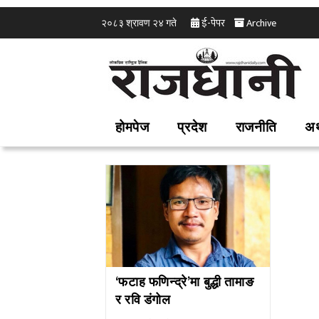
ई-पेपर
Archive
२०८३ श्रावण २४ गते
होमपेज
प्रदेश
राजनीति
अर
‘फटाह फणिन्द्रे’मा बुद्धी तामाङ
र रवि डंगोल