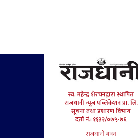
स्व. महेन्द्र शेरचनद्वारा स्थापित
राजधानी न्यूज पब्लिकेशन प्रा. लि.
सूचना तथा प्रशारण विभाग
दर्ता नं.: ११३२/०७५-७६
राजधानी भवन