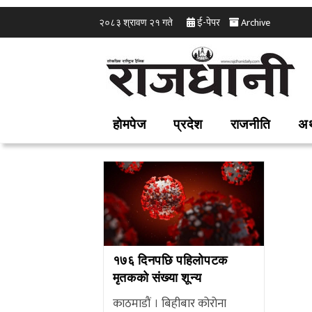
ई-पेपर
Archive
२०८३ श्रावण २१ गते
होमपेज
प्रदेश
राजनीति
अर
१७६ दिनपछि पहिलोपटक
मृतकको संख्या शून्य
काठमाडौं । बिहीबार कोरोना