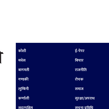
कोशी
ई-पेपर
मधेस
बिचार
बागमती
राजनीति
गण्डकी
रोचक
लुम्बिनी
समाज
कर्णाली
सुरक्षा/अपराध
सुदूरपश्चिम
सूचना प्रविधि