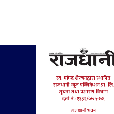
स्व. महेन्द्र शेरचनद्वारा स्थापित
राजधानी न्यूज पब्लिकेशन प्रा. लि.
सूचना तथा प्रशारण विभाग
दर्ता नं.: ११३२/०७५-७६
राजधानी भवन