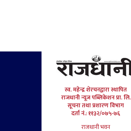
स्व. महेन्द्र शेरचनद्वारा स्थापित
राजधानी न्यूज पब्लिकेशन प्रा. लि.
सूचना तथा प्रशारण विभाग
दर्ता नं.: ११३२/०७५-७६
राजधानी भवन