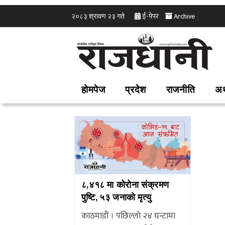
ई-पेपर
Archive
२०८३ श्रावण २३ गते
होमपेज
प्रदेश
राजनीति
अर
८,४१८ मा काेराेना संक्रमण
पुष्टि, ५३ जनाकाे मृत्यु
काठमाडाैं । पछिल्लाे २४ घन्टामा