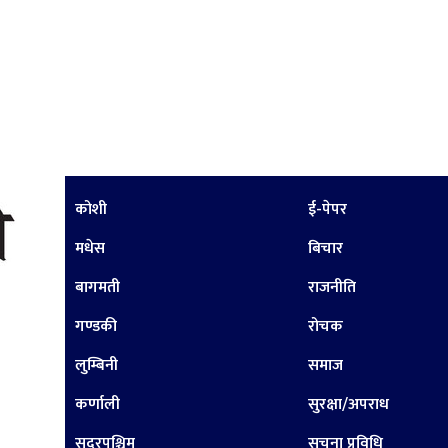
कोशी
ई-पेपर
मधेस
बिचार
बागमती
राजनीति
गण्डकी
रोचक
लुम्बिनी
समाज
कर्णाली
सुरक्षा/अपराध
सुदूरपश्चिम
सूचना प्रविधि