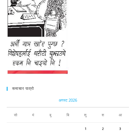
समाचार पात्रो
अगस्ट 2026
सो
मं
बु
बि
शु
श
आ
1
2
3