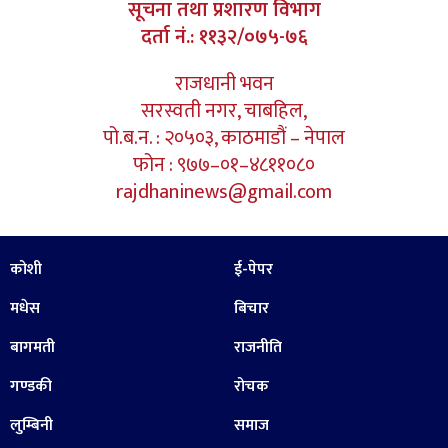
सूचना तथा प्रशारण विभाग
दर्ता नं.: ११३२/०७५-७६
राजधानी भवन
सरस्वती नगर, चाबहिल,
पो.ब.न. : २०५०३, काठमाडौं – नेपाल
फोन : ९७७–०१–४८११०८०
rajdhaninews@gmail.com
कोशी
ई-पेपर
मधेस
बिचार
बागमती
राजनीति
गण्डकी
रोचक
लुम्बिनी
समाज