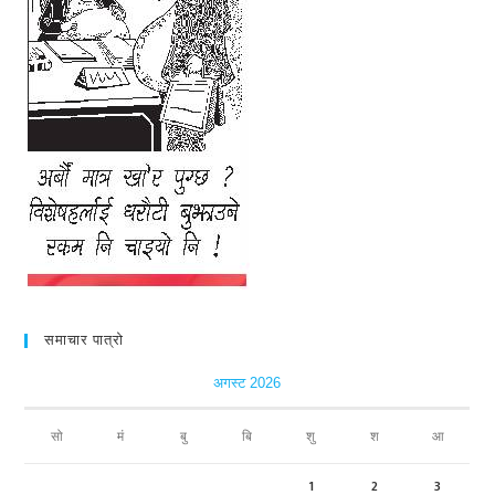
समाचार पात्रो
अगस्ट 2026
सो
मं
बु
बि
शु
श
आ
1
2
3