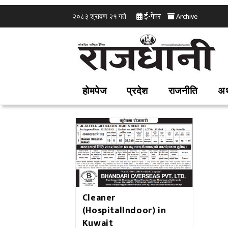
ई-पेपर
Archive
२०८३ श्रावण २१ गते
होमपेज
प्रदेश
राजनीति
अर
Cleaner
(HospitalIndoor) in
Kuwait