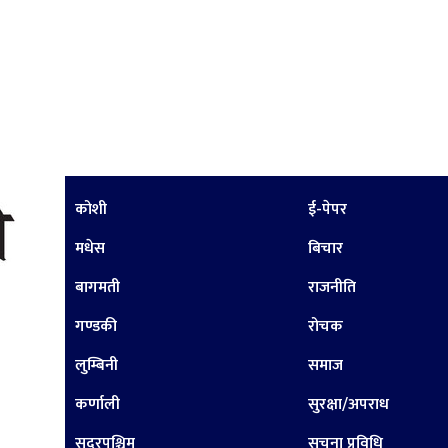
कोशी
ई-पेपर
मधेस
बिचार
बागमती
राजनीति
गण्डकी
रोचक
लुम्बिनी
समाज
कर्णाली
सुरक्षा/अपराध
सुदूरपश्चिम
सूचना प्रविधि