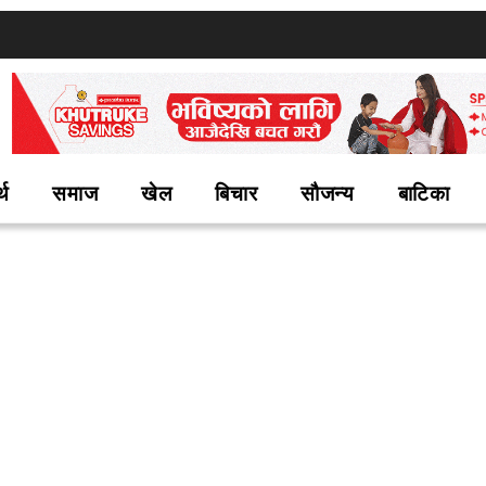
्थ
समाज
खेल
बिचार
सौजन्य
बाटिका