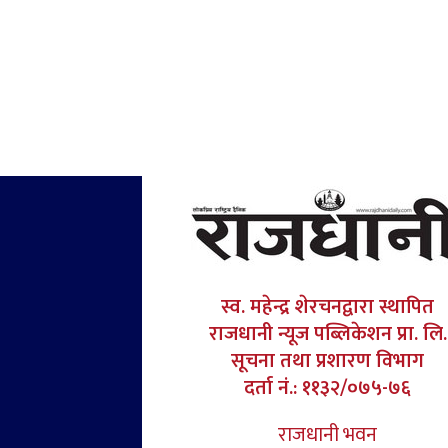
स्व. महेन्द्र शेरचनद्वारा स्थापित
राजधानी न्यूज पब्लिकेशन प्रा. लि.
सूचना तथा प्रशारण विभाग
दर्ता नं.: ११३२/०७५-७६
राजधानी भवन