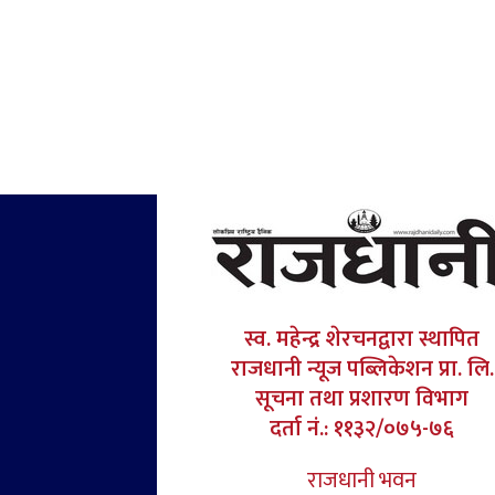
स्व. महेन्द्र शेरचनद्वारा स्थापित
राजधानी न्यूज पब्लिकेशन प्रा. लि.
सूचना तथा प्रशारण विभाग
दर्ता नं.: ११३२/०७५-७६
राजधानी भवन