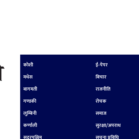
कोशी
ई-पेपर
मधेस
बिचार
बागमती
राजनीति
गण्डकी
रोचक
लुम्बिनी
समाज
कर्णाली
सुरक्षा/अपराध
सुदूरपश्चिम
सूचना प्रविधि