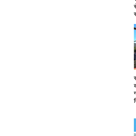
स
स
र
क
ग
न