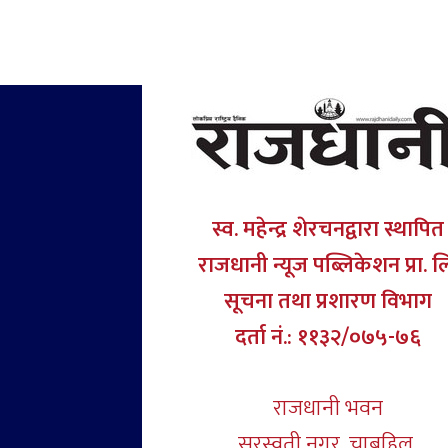
स्व. महेन्द्र शेरचनद्वारा स्थापित
राजधानी न्यूज पब्लिकेशन प्रा. ल
सूचना तथा प्रशारण विभाग
दर्ता नं.: ११३२/०७५-७६
राजधानी भवन
सरस्वती नगर, चाबहिल,