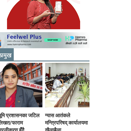
प्रमुख
भूमि प्रशासनका जटिल
ग्यास आतंकले
लिखत/फाराम
मन्त्रिपरिषद् कार्यालयमा
रलीकरण हुँदै,
खैलाबैला