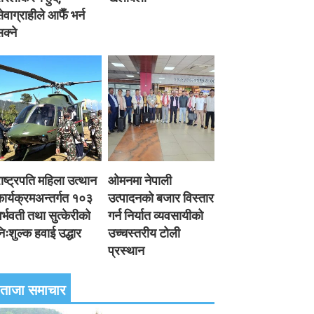
ेवाग्राहीले आफैँ भर्न
क्ने
ाष्ट्रपति महिला उत्थान
ओमनमा नेपाली
ार्यक्रमअन्तर्गत १०३
उत्पादनको बजार विस्तार
र्भवती तथा सुत्केरीको
गर्न निर्यात व्यवसायीको
िःशुल्क हवाई उद्धार
उच्चस्तरीय टोली
प्रस्थान
ताजा समाचार