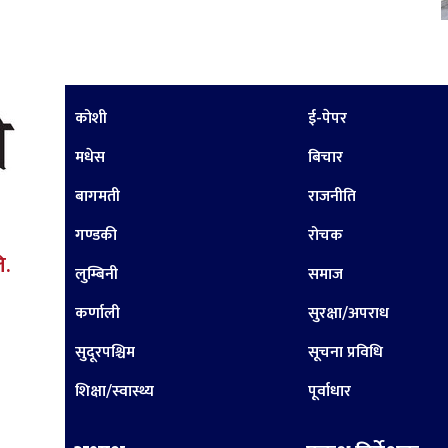
कोशी
ई-पेपर
मधेस
बिचार
बागमती
राजनीति
गण्डकी
रोचक
ि.
लुम्बिनी
समाज
कर्णाली
सुरक्षा/अपराध
सुदूरपश्चिम
सूचना प्रविधि
शिक्षा/स्वास्थ्य
पूर्वाधार