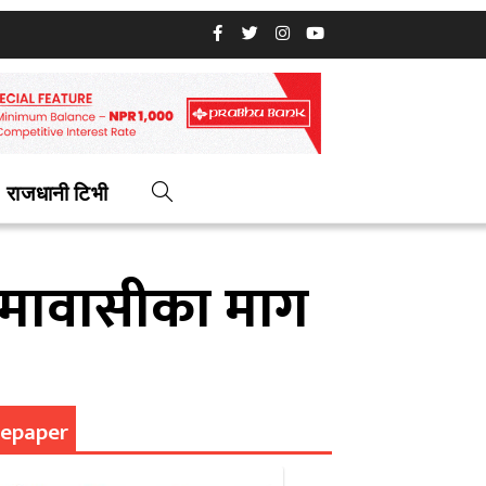
राजधानी टिभी
 सीमावासीका माग
epaper