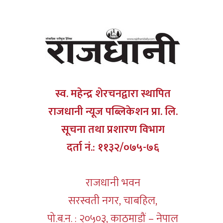
स्व. महेन्द्र शेरचनद्वारा स्थापित
राजधानी न्यूज पब्लिकेशन प्रा. लि.
सूचना तथा प्रशारण विभाग
दर्ता नं.: ११३२/०७५-७६
राजधानी भवन
सरस्वती नगर, चाबहिल,
पो.ब.न. : २०५०३, काठमाडौं – नेपाल