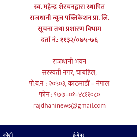
स्व. महेन्द्र शेरचनद्वारा स्थापित
राजधानी न्यूज पब्लिकेशन प्रा. लि.
सूचना तथा प्रशारण विभाग
दर्ता नं.: ११३२/०७५-७६
राजधानी भवन
सरस्वती नगर, चाबहिल,
पो.ब.न. : २०५०३, काठमाडौं – नेपाल
फोन : ९७७–०१–४८११०८०
rajdhaninews@gmail.com
कोशी
ई-पेपर