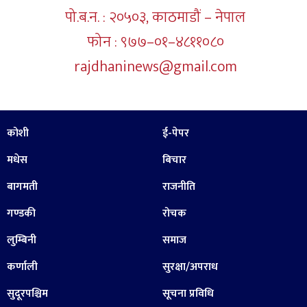
पो.ब.न. : २०५०३, काठमाडौं – नेपाल
फोन : ९७७–०१–४८११०८०
rajdhaninews@gmail.com
कोशी
ई-पेपर
मधेस
बिचार
बागमती
राजनीति
गण्डकी
रोचक
लुम्बिनी
समाज
कर्णाली
सुरक्षा/अपराध
सुदूरपश्चिम
सूचना प्रविधि