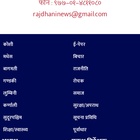
फोन : ९७७–०१–४८११०८०
rajdhaninews@gmail.com
कोशी
ई-पेपर
मधेस
बिचार
बागमती
राजनीति
गण्डकी
रोचक
लुम्बिनी
समाज
कर्णाली
सुरक्षा/अपराध
सुदूरपश्चिम
सूचना प्रविधि
शिक्षा/स्वास्थ्य
पूर्वाधार