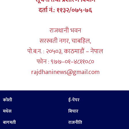
दर्ता नं.: ११३२/०७५-७६
राजधानी भवन
सरस्वती नगर, चाबहिल,
पो.ब.न. : २०५०३, काठमाडौं – नेपाल
फोन : ९७७–०१–४८११०८०
rajdhaninews@gmail.com
कोशी
ई-पेपर
मधेस
बिचार
बागमती
राजनीति