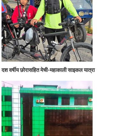
दश वर्षीय छोरासहित मेची-महाकाली साइकल यात्रा