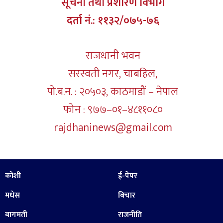
सूचना तथा प्रशारण विभाग
दर्ता नं.: ११३२/०७५-७६
राजधानी भवन
सरस्वती नगर, चाबहिल,
पो.ब.न. : २०५०३, काठमाडौं – नेपाल
फोन : ९७७–०१–४८११०८०
rajdhaninews@gmail.com
कोशी
ई-पेपर
मधेस
बिचार
बागमती
राजनीति