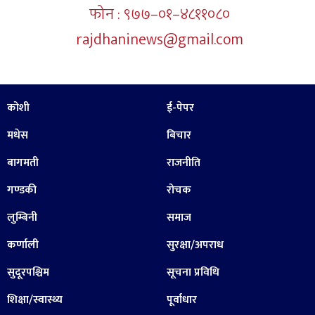
फोन : ९७७–०१–४८११०८०
rajdhaninews@gmail.com
कोशी
ई-पेपर
मधेस
बिचार
बागमती
राजनीति
गण्डकी
रोचक
लुम्बिनी
समाज
कर्णाली
सुरक्षा/अपराध
सुदूरपश्चिम
सूचना प्रविधि
शिक्षा/स्वास्थ्य
पूर्वाधार