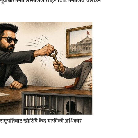
पूर्वाधारमन्त्री लम्सालले रोहिणीबाट मन्त्रालय चलाउने
राष्ट्रपतिबाट खोसिँदै कैद माफीको अधिकार