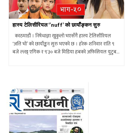
हास्य टेलिसीरियल ‘’nuff’ को छायाँङ्कन सुरु
काठमाडाैं । निषेधाज्ञा खुकुलो भएसँगै हास्य टेलिसीरियल
‘अत्ति भो’ को छायाँङ्कन सुरु भएको छ । हरेक शनिवार राति ९
बजे ल्त्ख् एगिक र ९ः३० बजे मिडिया हबको अफिसियल युटुब…