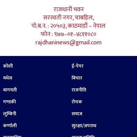
राजधानी भवन
सरस्वती नगर, चाबहिल,
पो.ब.न. : २०५०३, काठमाडौं – नेपाल
फोन : ९७७–०१–४८११०८०
rajdhaninews@gmail.com
कोशी
ई-पेपर
मधेस
बिचार
बागमती
राजनीति
गण्डकी
रोचक
लुम्बिनी
समाज
कर्णाली
सुरक्षा/अपराध