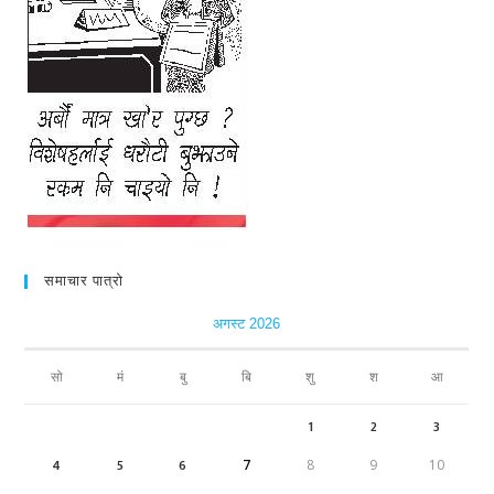
समाचार पात्रो
अगस्ट 2026
सो
मं
बु
बि
शु
श
आ
1
2
3
4
5
6
7
8
9
10