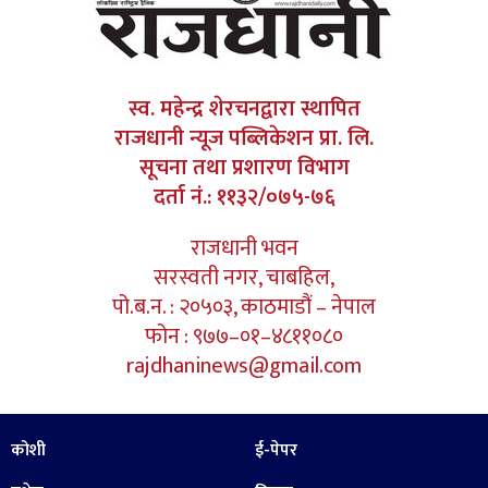
स्व. महेन्द्र शेरचनद्वारा स्थापित
राजधानी न्यूज पब्लिकेशन प्रा. लि.
सूचना तथा प्रशारण विभाग
दर्ता नं.: ११३२/०७५-७६
राजधानी भवन
सरस्वती नगर, चाबहिल,
पो.ब.न. : २०५०३, काठमाडौं – नेपाल
फोन : ९७७–०१–४८११०८०
rajdhaninews@gmail.com
कोशी
ई-पेपर