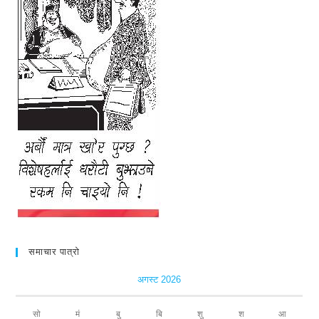
समाचार पात्रो
अगस्ट 2026
सो
मं
बु
बि
शु
श
आ