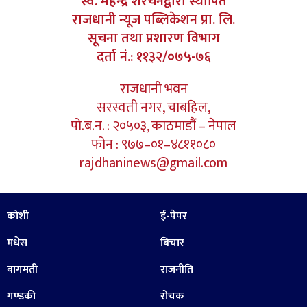
स्व. महेन्द्र शेरचनद्वारा स्थापित
राजधानी न्यूज पब्लिकेशन प्रा. लि.
सूचना तथा प्रशारण विभाग
दर्ता नं.: ११३२/०७५-७६
राजधानी भवन
सरस्वती नगर, चाबहिल,
पो.ब.न. : २०५०३, काठमाडौं – नेपाल
फोन : ९७७–०१–४८११०८०
rajdhaninews@gmail.com
कोशी
ई-पेपर
मधेस
बिचार
बागमती
राजनीति
गण्डकी
रोचक