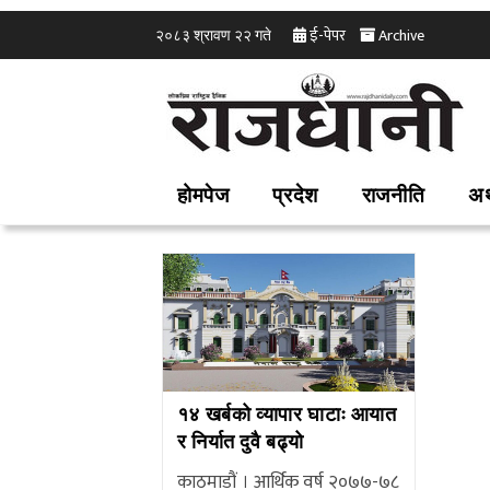
ई-पेपर
Archive
२०८३ श्रावण २२ गते
होमपेज
प्रदेश
राजनीति
अर
१४ खर्बको व्यापार घाटाः आयात
र निर्यात दुवै बढ्यो
काठमाडौं । आर्थिक वर्ष २०७७-७८