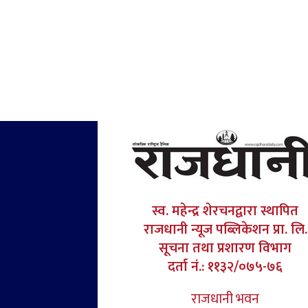
स्व. महेन्द्र शेरचनद्वारा स्थापित
राजधानी न्यूज पब्लिकेशन प्रा. लि.
सूचना तथा प्रशारण विभाग
दर्ता नं.: ११३२/०७५-७६
राजधानी भवन