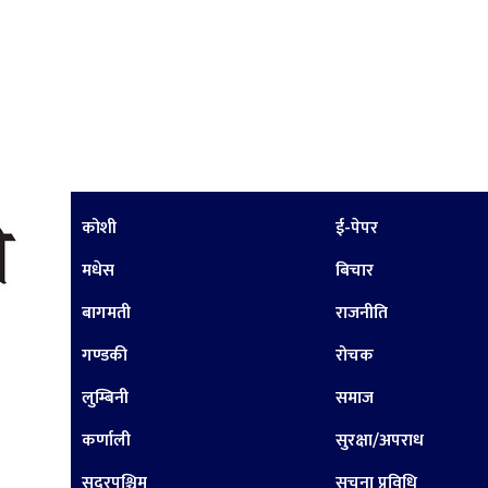
कोशी
ई-पेपर
मधेस
बिचार
बागमती
राजनीति
गण्डकी
रोचक
लुम्बिनी
समाज
कर्णाली
सुरक्षा/अपराध
सुदूरपश्चिम
सूचना प्रविधि