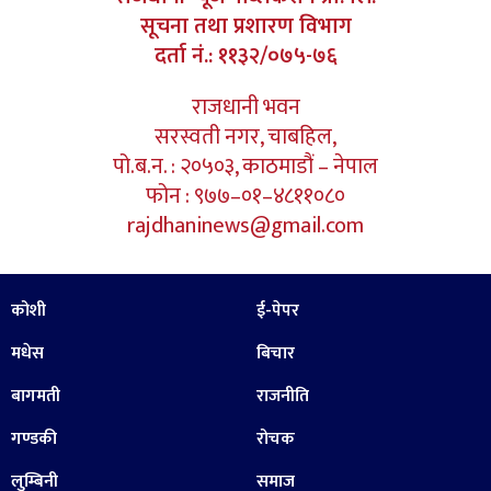
सूचना तथा प्रशारण विभाग
दर्ता नं.: ११३२/०७५-७६
राजधानी भवन
सरस्वती नगर, चाबहिल,
पो.ब.न. : २०५०३, काठमाडौं – नेपाल
फोन : ९७७–०१–४८११०८०
rajdhaninews@gmail.com
कोशी
ई-पेपर
मधेस
बिचार
बागमती
राजनीति
गण्डकी
रोचक
लुम्बिनी
समाज