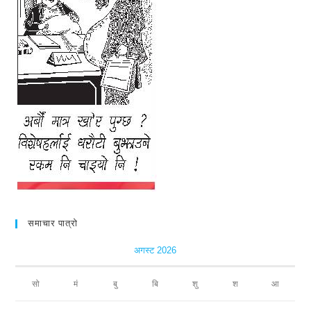
समाचार पात्रो
अगस्ट 2026
सो
मं
बु
बि
शु
श
आ