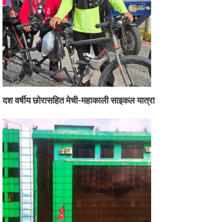
दश वर्षीय छोरासहित मेची-महाकाली साइकल यात्रा