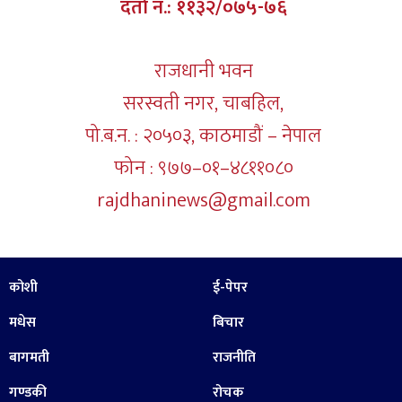
दर्ता नं.: ११३२/०७५-७६
राजधानी भवन
सरस्वती नगर, चाबहिल,
पो.ब.न. : २०५०३, काठमाडौं – नेपाल
फोन : ९७७–०१–४८११०८०
rajdhaninews@gmail.com
कोशी
ई-पेपर
मधेस
बिचार
बागमती
राजनीति
गण्डकी
रोचक