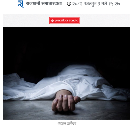
राजधानी समाचारदाता
२०८२ फाल्गुन ३ गते १५:२७
फाइल तस्बिर