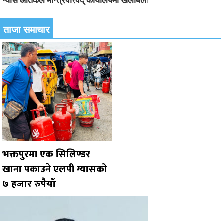
ग्यास आतंकले मन्त्रिपरिषद् कार्यालयमा खैलाबैला
ताजा समाचार
भक्तपुरमा एक सिलिण्डर
खाना पकाउने एलपी ग्यासको
७ हजार रुपैयाँ