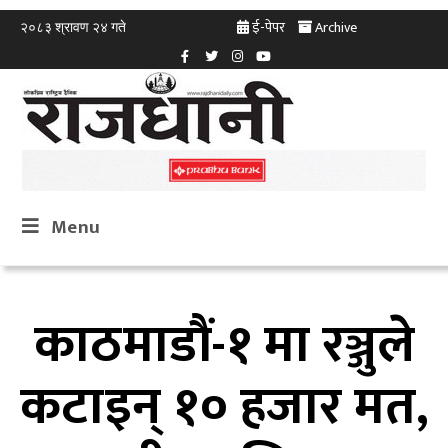
ई-पेपर
Archive
२०८३ श्रावण २४ गते
Menu
काठमाडौं-१ मा रञ्जुले
कटाइन् १० हजार मत,