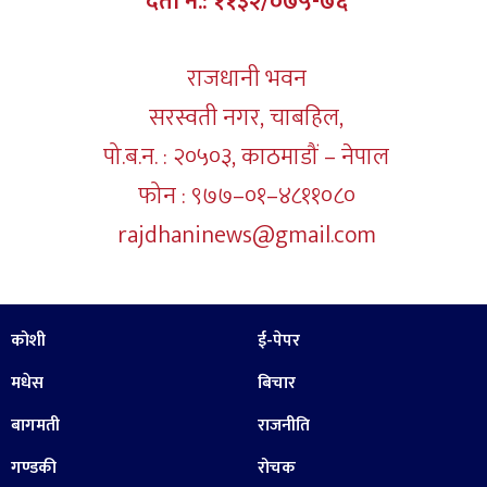
दर्ता नं.: ११३२/०७५-७६
राजधानी भवन
सरस्वती नगर, चाबहिल,
पो.ब.न. : २०५०३, काठमाडौं – नेपाल
फोन : ९७७–०१–४८११०८०
rajdhaninews@gmail.com
कोशी
ई-पेपर
मधेस
बिचार
बागमती
राजनीति
गण्डकी
रोचक