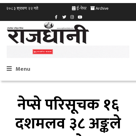
ई-पेपर
Archive
२०८३ श्रावण २२ गते
Menu
नेप्से परिसूचक १६
दशमलव ३८ अङ्कले