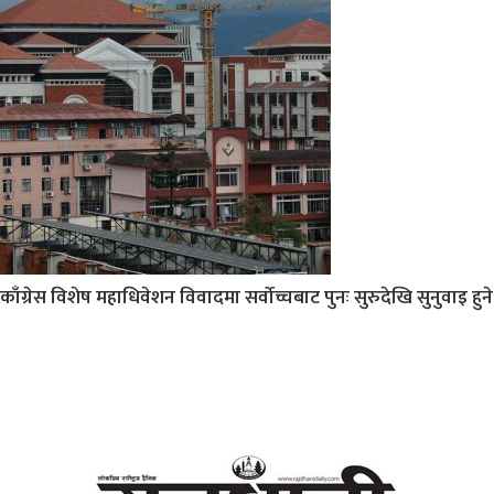
काँग्रेस विशेष महाधिवेशन विवादमा सर्वोच्चबाट पुनः सुरुदेखि सुनुवाइ हुने