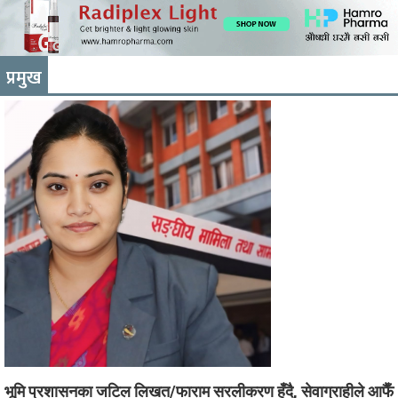
प्रमुख
भूमि प्रशासनका जटिल लिखत/फाराम सरलीकरण हुँदै, सेवाग्राहीले आफैँ