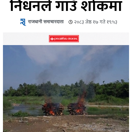
निधनले गाउँ शोकमा
राजधानी समाचारदाता
२०८३ जेष्ठ १७ गते १९:५३