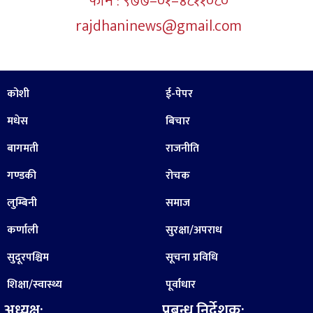
फोन : ९७७–०१–४८११०८०
rajdhaninews@gmail.com
कोशी
ई-पेपर
मधेस
बिचार
बागमती
राजनीति
गण्डकी
रोचक
लुम्बिनी
समाज
कर्णाली
सुरक्षा/अपराध
सुदूरपश्चिम
सूचना प्रविधि
शिक्षा/स्वास्थ्य
पूर्वाधार
अध्यक्ष:
प्रबन्ध निर्देशक: