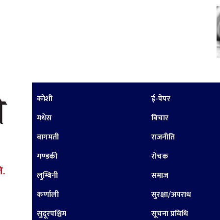
कोशी
ई-पेपर
मधेस
बिचार
बागमती
राजनीति
गण्डकी
रोचक
ि.
लुम्बिनी
समाज
कर्णाली
सुरक्षा/अपराध
सुदूरपश्चिम
सूचना प्रविधि