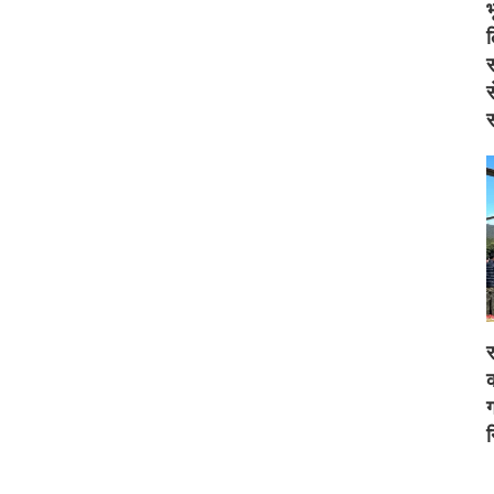
स
स
स
र
क
ग
न