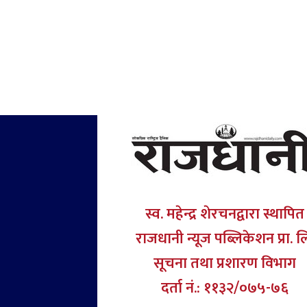
स्व. महेन्द्र शेरचनद्वारा स्थापित
राजधानी न्यूज पब्लिकेशन प्रा. ल
सूचना तथा प्रशारण विभाग
दर्ता नं.: ११३२/०७५-७६