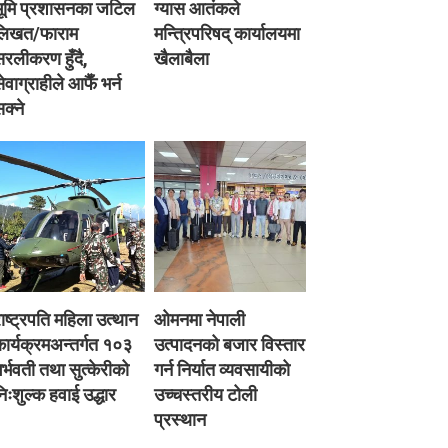
भूमि प्रशासनका जटिल
ग्यास आतंकले
लिखत/फाराम
मन्त्रिपरिषद् कार्यालयमा
रलीकरण हुँदै,
खैलाबैला
ेवाग्राहीले आफैँ भर्न
क्ने
ाष्ट्रपति महिला उत्थान
ओमनमा नेपाली
ार्यक्रमअन्तर्गत १०३
उत्पादनको बजार विस्तार
र्भवती तथा सुत्केरीको
गर्न निर्यात व्यवसायीको
िःशुल्क हवाई उद्धार
उच्चस्तरीय टोली
प्रस्थान