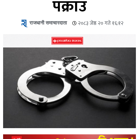
पक्राउ
राजधानी समाचारदाता
२०८३ जेष्ठ २० गते १६:१२